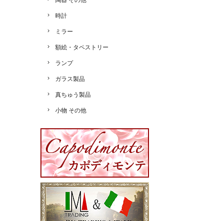
陶器 その他
時計
ミラー
額絵・タペストリー
ランプ
ガラス製品
真ちゅう製品
小物 その他