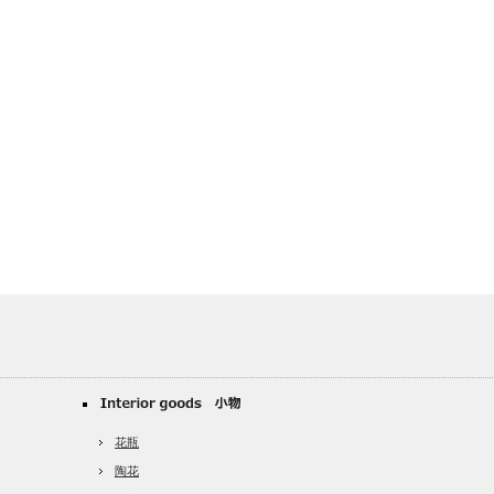
花瓶
陶花