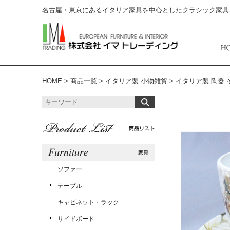
名古屋・東京にあるイタリア家具を中心としたクラシック家具
HOME
>
商品一覧
>
イタリア製 小物雑貨
>
イタリア製 陶器 
ソファー
テーブル
キャビネット・ラック
サイドボード