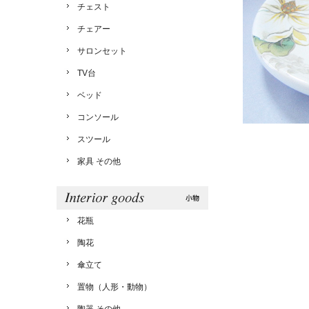
チェスト
チェアー
サロンセット
TV台
ベッド
コンソール
スツール
家具 その他
花瓶
陶花
傘立て
置物（人形・動物）