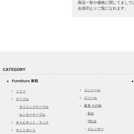
商品一覧や価格に関してまして
会員IDよりご覧になれます。
コンソール
ソファ
スツール
テーブル
家具 その他
・
ダイニングテーブル
・
花台
・
センターテーブル
・
TEL台
キャビネット・ラック
・
ドレッサー
サイドボード