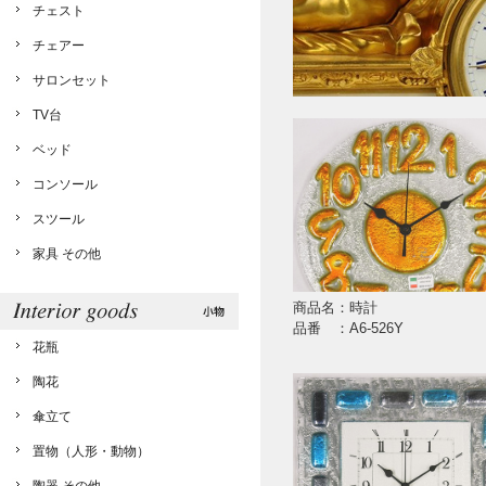
チェスト
チェアー
サロンセット
TV台
ベッド
コンソール
スツール
家具 その他
商品名：時計
品番 ：A6-526Y
花瓶
陶花
傘立て
置物（人形・動物）