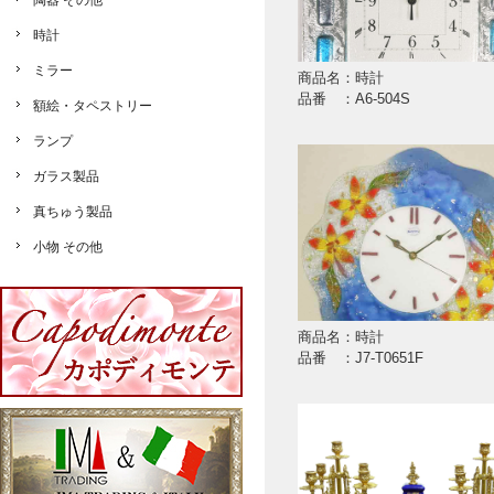
陶器 その他
時計
ミラー
商品名：時計
品番 ：A6-504S
額絵・タペストリー
ランプ
ガラス製品
真ちゅう製品
小物 その他
商品名：時計
品番 ：J7-T0651F