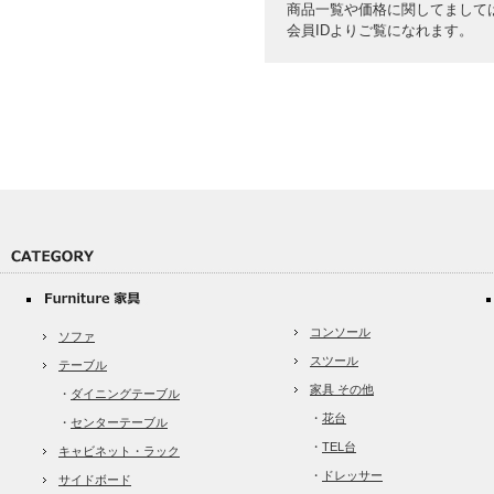
商品一覧や価格に関してまして
会員IDよりご覧になれます。
コンソール
ソファ
スツール
テーブル
家具 その他
・
ダイニングテーブル
・
花台
・
センターテーブル
・
TEL台
キャビネット・ラック
・
ドレッサー
サイドボード