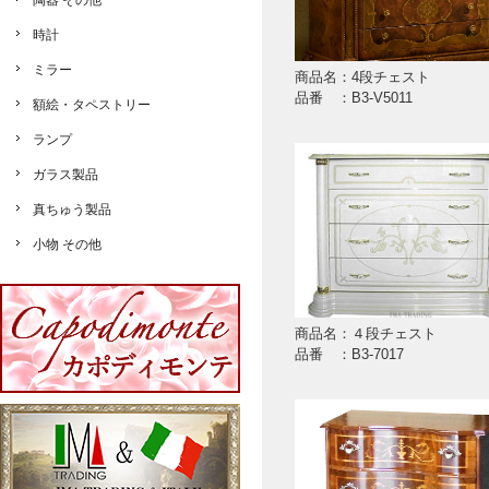
陶器 その他
時計
ミラー
商品名：4段チェスト
品番 ：B3-V5011
額絵・タペストリー
ランプ
ガラス製品
真ちゅう製品
小物 その他
商品名：４段チェスト
品番 ：B3-7017