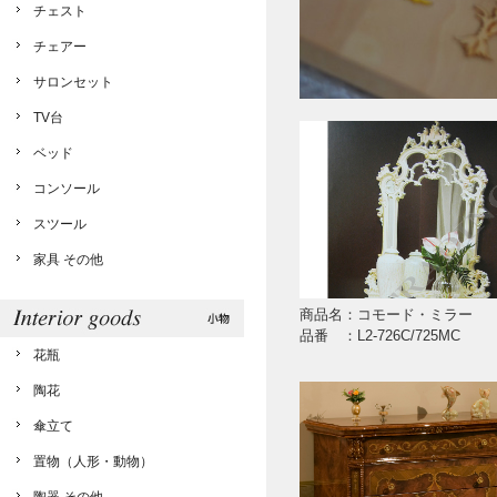
チェスト
チェアー
サロンセット
TV台
ベッド
コンソール
スツール
家具 その他
商品名：コモード・ミラー
品番 ：L2-726C/725MC
花瓶
陶花
傘立て
置物（人形・動物）