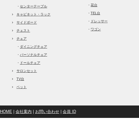
・
花台
・
センターテーブル
・
TEL台
キャビネット・ラック
・
ドレッサー
サイドボード
・
ワゴン
チェスト
チェア
・
ダイニングチェア
・
パーソナルチェア
・
ドールチェア
サロンセット
TV台
ベット
HOME
|
会社案内
|
お問い合わせ
|
会員 ID