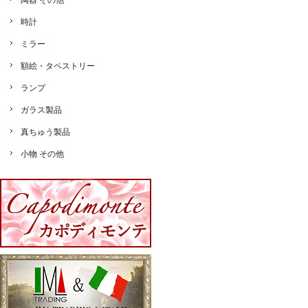
陶器 その他
時計
ミラー
額絵・タペストリー
ランプ
ガラス製品
真ちゅう製品
小物 その他