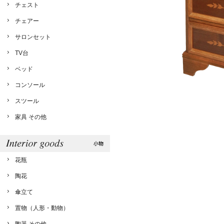
チェスト
チェアー
サロンセット
TV台
ベッド
コンソール
スツール
家具 その他
花瓶
陶花
傘立て
置物（人形・動物）