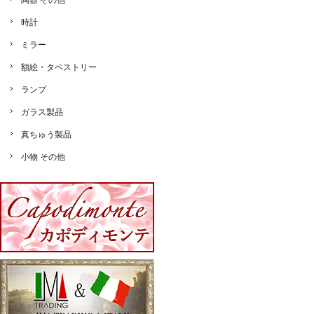
陶器 その他
時計
ミラー
額絵・タペストリー
ランプ
ガラス製品
真ちゅう製品
小物 その他