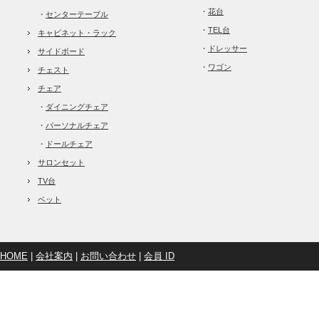
・
花台
・
センターテーブル
・
TEL台
キャビネット・ラック
・
ドレッサー
サイドボード
・
ワゴン
チェスト
チェア
・
ダイニングチェア
・
パーソナルチェア
・
ドールチェア
サロンセット
TV台
ベット
HOME
|
会社案内
|
お問い合わせ
|
会員 ID