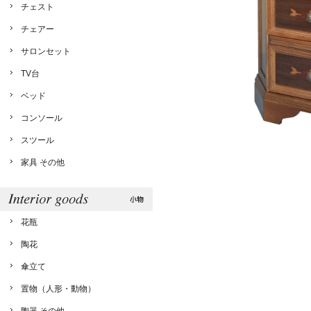
チェスト
チェアー
サロンセット
TV台
ベッド
コンソール
スツール
家具 その他
花瓶
陶花
傘立て
置物（人形・動物）