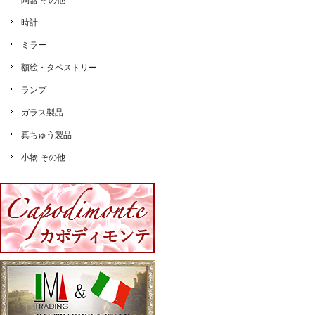
陶器 その他
時計
ミラー
額絵・タペストリー
ランプ
ガラス製品
真ちゅう製品
小物 その他