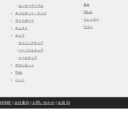
・
花台
・
センターテーブル
・
TEL台
キャビネット・ラック
・
ドレッサー
サイドボード
・
ワゴン
チェスト
チェア
・
ダイニングチェア
・
パーソナルチェア
・
ドールチェア
サロンセット
TV台
ベット
HOME
|
会社案内
|
お問い合わせ
|
会員 ID