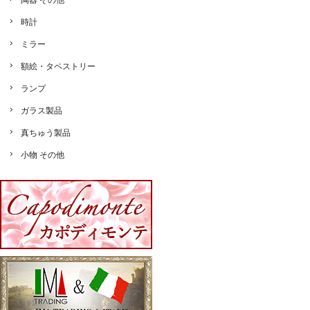
陶器 その他
時計
ミラー
額絵・タペストリー
ランプ
ガラス製品
真ちゅう製品
小物 その他