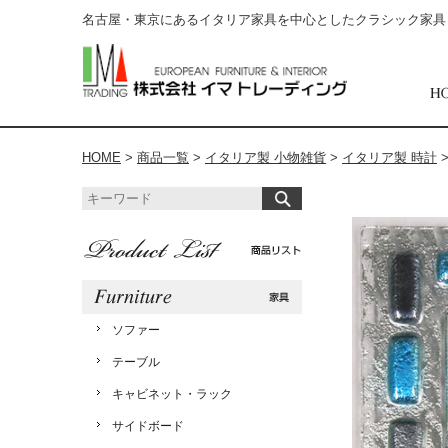
名古屋・東京にあるイタリア家具を中心としたクラシック家具
HOME
>
商品一覧
>
イタリア製 小物雑貨
>
イタリア製 時計
ソファー
テーブル
キャビネット・ラック
サイドボード