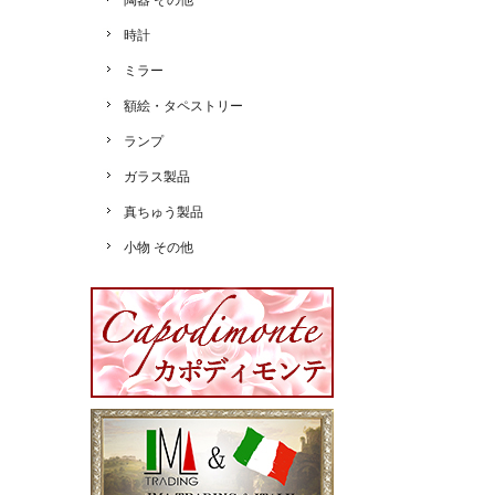
陶器 その他
時計
ミラー
額絵・タペストリー
ランプ
ガラス製品
真ちゅう製品
小物 その他