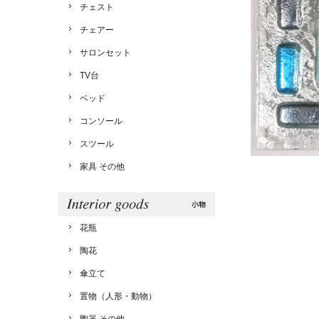
チェスト
チェアー
サロンセット
TV台
ベッド
コンソール
スツール
家具 その他
花瓶
陶花
傘立て
置物（人形・動物）