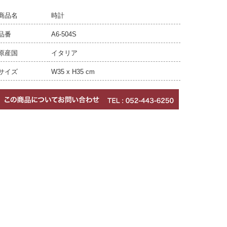
商品名
時計
品番
A6-504S
原産国
イタリア
サイズ
W35 x H35 cm