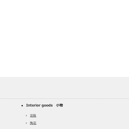
花瓶
陶花