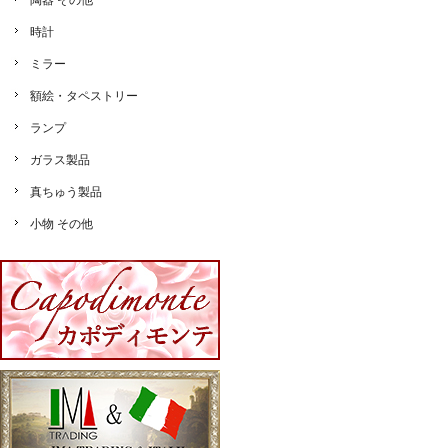
陶器 その他
時計
ミラー
額絵・タペストリー
ランプ
ガラス製品
真ちゅう製品
小物 その他