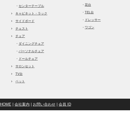
・
花台
・
センターテーブル
・
TEL台
キャビネット・ラック
・
ドレッサー
サイドボード
・
ワゴン
チェスト
チェア
・
ダイニングチェア
・
パーソナルチェア
・
ドールチェア
サロンセット
TV台
ベット
HOME
|
会社案内
|
お問い合わせ
|
会員 ID