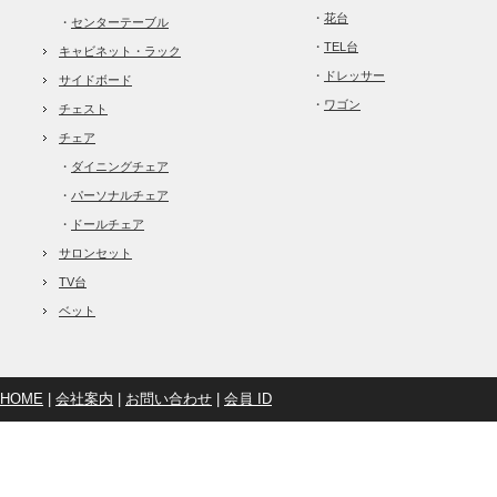
・
花台
・
センターテーブル
・
TEL台
キャビネット・ラック
・
ドレッサー
サイドボード
・
ワゴン
チェスト
チェア
・
ダイニングチェア
・
パーソナルチェア
・
ドールチェア
サロンセット
TV台
ベット
HOME
|
会社案内
|
お問い合わせ
|
会員 ID