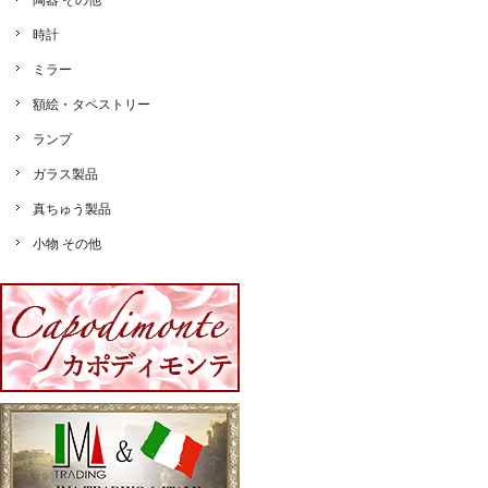
陶器 その他
時計
ミラー
額絵・タペストリー
ランプ
ガラス製品
真ちゅう製品
小物 その他