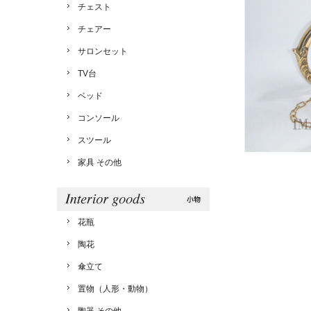
チェスト
チェアー
サロンセット
TV台
ベッド
コンソール
スツール
家具 その他
花瓶
陶花
傘立て
置物（人形・動物）