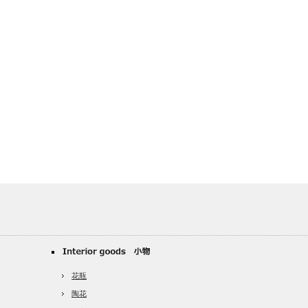
花瓶
陶花