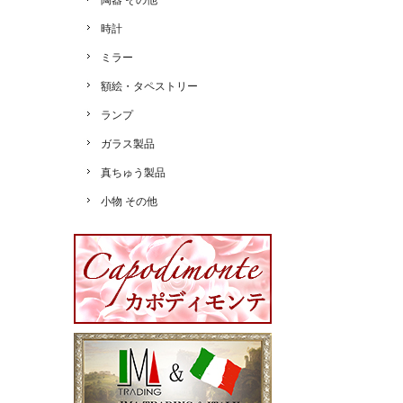
陶器 その他
時計
ミラー
額絵・タペストリー
ランプ
ガラス製品
真ちゅう製品
小物 その他