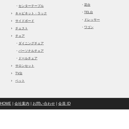
・
花台
・
センターテーブル
・
TEL台
キャビネット・ラック
・
ドレッサー
サイドボード
・
ワゴン
チェスト
チェア
・
ダイニングチェア
・
パーソナルチェア
・
ドールチェア
サロンセット
TV台
ベット
HOME
|
会社案内
|
お問い合わせ
|
会員 ID