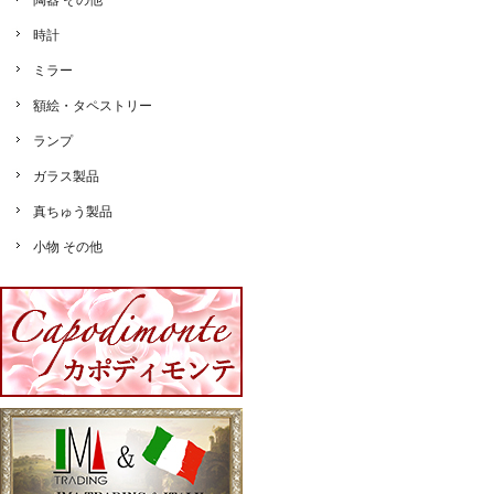
陶器 その他
時計
ミラー
額絵・タペストリー
ランプ
ガラス製品
真ちゅう製品
小物 その他