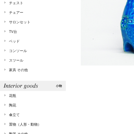
チェスト
チェアー
サロンセット
TV台
ベッド
コンソール
スツール
家具 その他
花瓶
陶花
傘立て
置物（人形・動物）