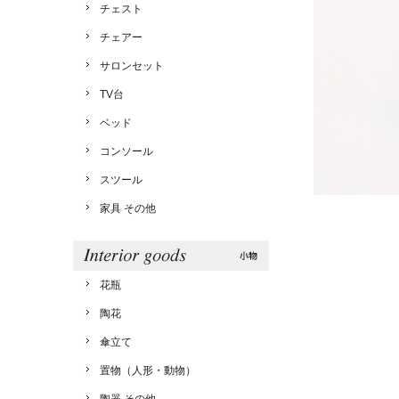
チェスト
チェアー
サロンセット
TV台
ベッド
コンソール
スツール
家具 その他
花瓶
陶花
傘立て
置物（人形・動物）