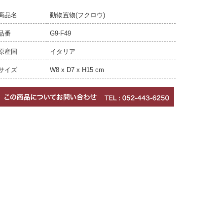
商品名
動物置物(フクロウ)
品番
G9-F49
原産国
イタリア
サイズ
W8 x D7 x H15 cm