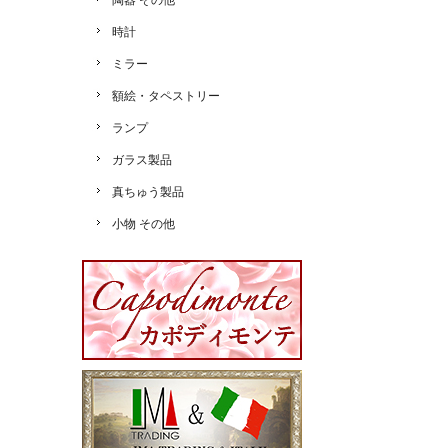
陶器 その他
時計
ミラー
額絵・タペストリー
ランプ
ガラス製品
真ちゅう製品
小物 その他