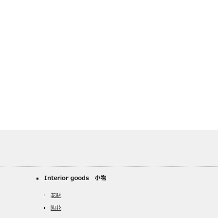
花瓶
陶花