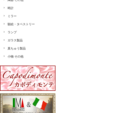
陶器 その他
時計
ミラー
額絵・タペストリー
ランプ
ガラス製品
真ちゅう製品
小物 その他