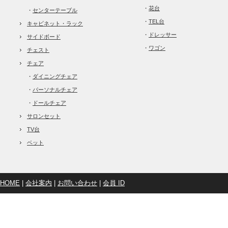
・
花台
・
センターテーブル
・
TEL台
キャビネット・ラック
・
ドレッサー
サイドボード
・
ワゴン
チェスト
チェア
・
ダイニングチェア
・
パーソナルチェア
・
ドールチェア
サロンセット
TV台
ベット
HOME
|
会社案内
|
お問い合わせ
|
会員 ID