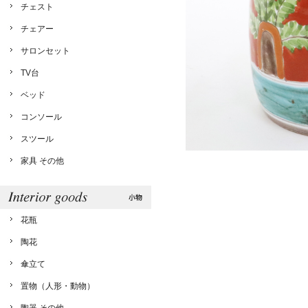
チェスト
チェアー
サロンセット
TV台
ベッド
コンソール
スツール
家具 その他
花瓶
陶花
傘立て
置物（人形・動物）