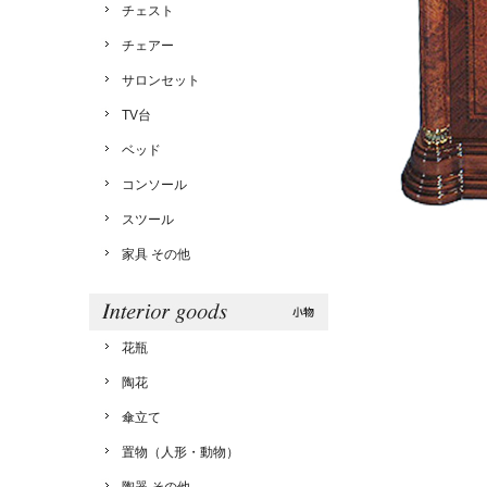
チェスト
チェアー
サロンセット
TV台
ベッド
コンソール
スツール
家具 その他
花瓶
陶花
傘立て
置物（人形・動物）