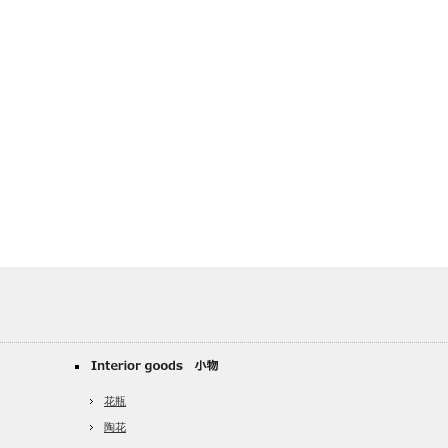
花瓶
陶花