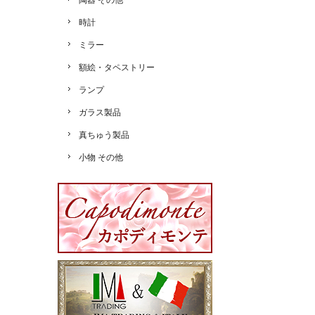
陶器 その他
時計
ミラー
額絵・タペストリー
ランプ
ガラス製品
真ちゅう製品
小物 その他