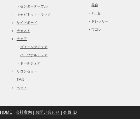
・
花台
・
センターテーブル
・
TEL台
キャビネット・ラック
・
ドレッサー
サイドボード
・
ワゴン
チェスト
チェア
・
ダイニングチェア
・
パーソナルチェア
・
ドールチェア
サロンセット
TV台
ベット
HOME
|
会社案内
|
お問い合わせ
|
会員 ID