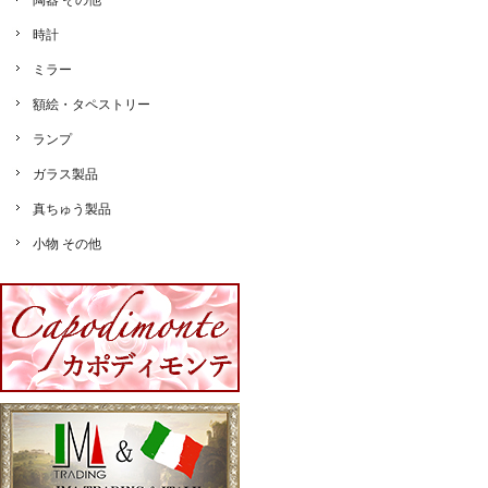
陶器 その他
時計
ミラー
額絵・タペストリー
ランプ
ガラス製品
真ちゅう製品
小物 その他