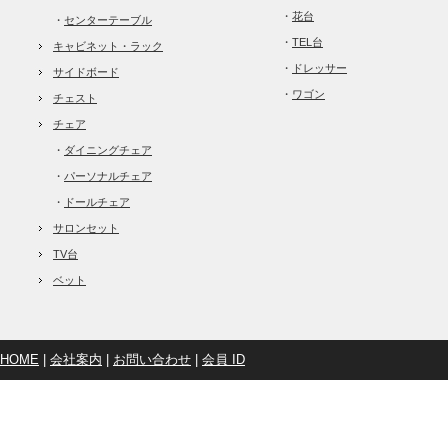
・
花台
・
センターテーブル
・
TEL台
キャビネット・ラック
・
ドレッサー
サイドボード
・
ワゴン
チェスト
チェア
・
ダイニングチェア
・
パーソナルチェア
・
ドールチェア
サロンセット
TV台
ベット
HOME
|
会社案内
|
お問い合わせ
|
会員 ID