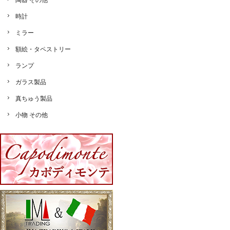
陶器 その他
時計
ミラー
額絵・タペストリー
ランプ
ガラス製品
真ちゅう製品
小物 その他