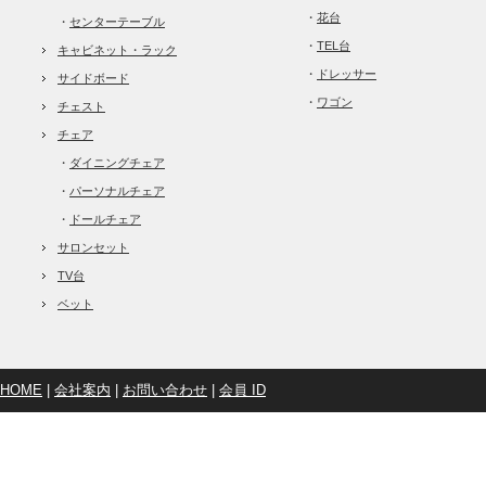
・
花台
・
センターテーブル
・
TEL台
キャビネット・ラック
・
ドレッサー
サイドボード
・
ワゴン
チェスト
チェア
・
ダイニングチェア
・
パーソナルチェア
・
ドールチェア
サロンセット
TV台
ベット
HOME
|
会社案内
|
お問い合わせ
|
会員 ID