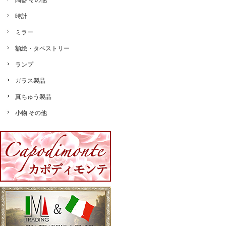
陶器 その他
時計
ミラー
額絵・タペストリー
ランプ
ガラス製品
真ちゅう製品
小物 その他