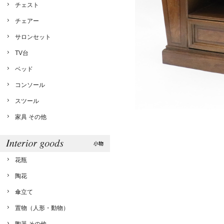
チェスト
チェアー
サロンセット
TV台
ベッド
コンソール
スツール
家具 その他
花瓶
陶花
傘立て
置物（人形・動物）