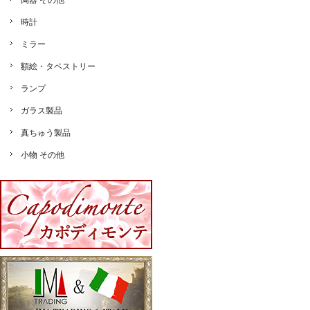
陶器 その他
時計
ミラー
額絵・タペストリー
ランプ
ガラス製品
真ちゅう製品
小物 その他