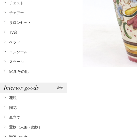
チェスト
チェアー
サロンセット
TV台
ベッド
コンソール
スツール
家具 その他
花瓶
陶花
傘立て
置物（人形・動物）