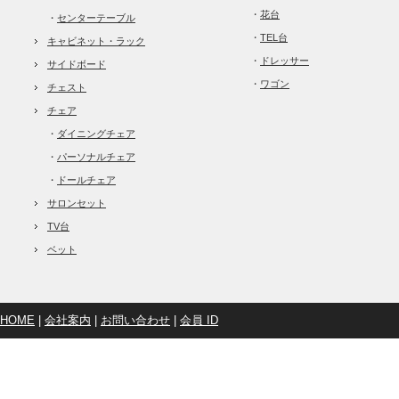
・
花台
・
センターテーブル
・
TEL台
キャビネット・ラック
・
ドレッサー
サイドボード
・
ワゴン
チェスト
チェア
・
ダイニングチェア
・
パーソナルチェア
・
ドールチェア
サロンセット
TV台
ベット
HOME
|
会社案内
|
お問い合わせ
|
会員 ID