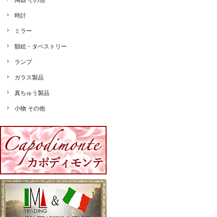
陶器 その他
時計
ミラー
額絵・タペストリー
ランプ
ガラス製品
真ちゅう製品
小物 その他