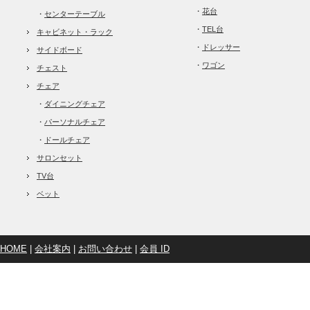
・
花台
・
センターテーブル
・
TEL台
キャビネット・ラック
・
ドレッサー
サイドボード
・
ワゴン
チェスト
チェア
・
ダイニングチェア
・
パーソナルチェア
・
ドールチェア
サロンセット
TV台
ベット
HOME
|
会社案内
|
お問い合わせ
|
会員 ID