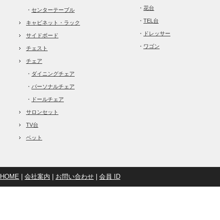
・
花台
・
センターテーブル
・
TEL台
キャビネット・ラック
・
ドレッサー
サイドボード
・
ワゴン
チェスト
チェア
・
ダイニングチェア
・
パーソナルチェア
・
ドールチェア
サロンセット
TV台
ベット
HOME
|
会社案内
|
お問い合わせ
|
会員 ID