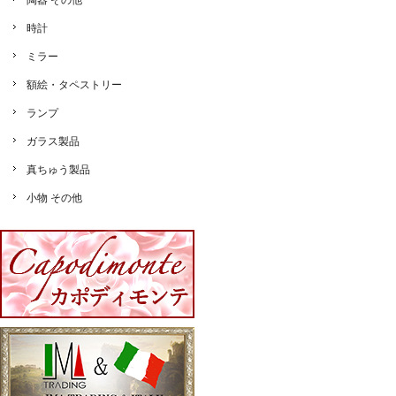
陶器 その他
時計
ミラー
額絵・タペストリー
ランプ
ガラス製品
真ちゅう製品
小物 その他