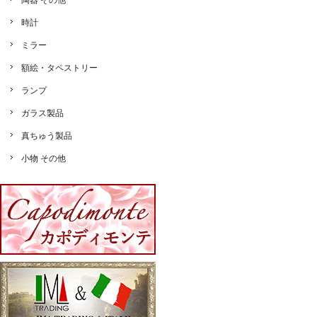
陶器 その他
時計
ミラー
額絵・タペストリー
ランプ
ガラス製品
真ちゅう製品
小物 その他