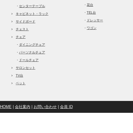
・
花台
・
センターテーブル
・
TEL台
キャビネット・ラック
・
ドレッサー
サイドボード
・
ワゴン
チェスト
チェア
・
ダイニングチェア
・
パーソナルチェア
・
ドールチェア
サロンセット
TV台
ベット
HOME
|
会社案内
|
お問い合わせ
|
会員 ID