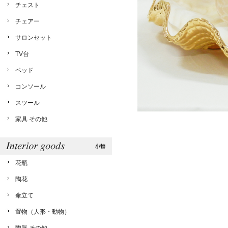
チェスト
チェアー
サロンセット
TV台
ベッド
コンソール
スツール
家具 その他
花瓶
陶花
傘立て
置物（人形・動物）