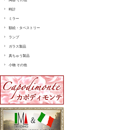
陶器 その他
時計
ミラー
額絵・タペストリー
ランプ
ガラス製品
真ちゅう製品
小物 その他