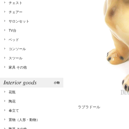
チェスト
チェアー
サロンセット
TV台
ベッド
コンソール
スツール
家具 その他
花瓶
陶花
ラブラドール
傘立て
置物（人形・動物）