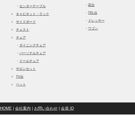
・
花台
・
センターテーブル
・
TEL台
キャビネット・ラック
・
ドレッサー
サイドボード
・
ワゴン
チェスト
チェア
・
ダイニングチェア
・
パーソナルチェア
・
ドールチェア
サロンセット
TV台
ベット
HOME
|
会社案内
|
お問い合わせ
|
会員 ID