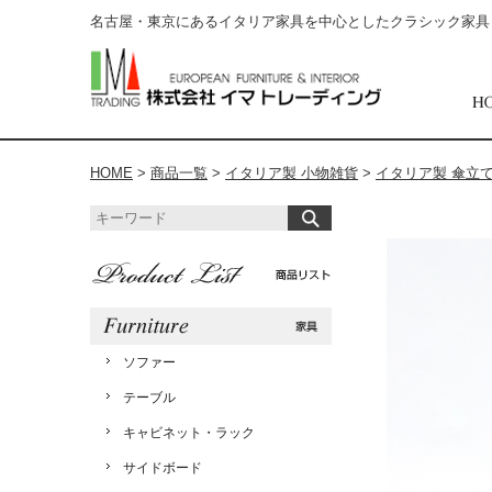
名古屋・東京にあるイタリア家具を中心としたクラシック家具
HOME
>
商品一覧
>
イタリア製 小物雑貨
>
イタリア製 傘立
ソファー
テーブル
キャビネット・ラック
サイドボード