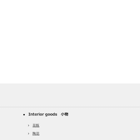
花瓶
陶花