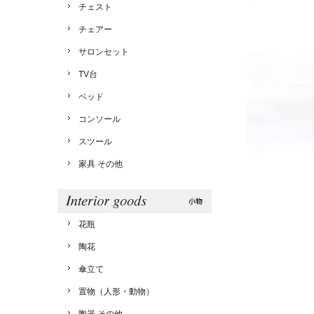
チェスト
チェアー
サロンセット
TV台
ベッド
コンソール
スツール
家具 その他
花瓶
陶花
傘立て
置物（人形・動物）