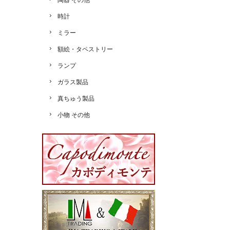
陶器 その他
時計
ミラー
額絵・タペストリー
ランプ
ガラス製品
真ちゅう製品
小物 その他