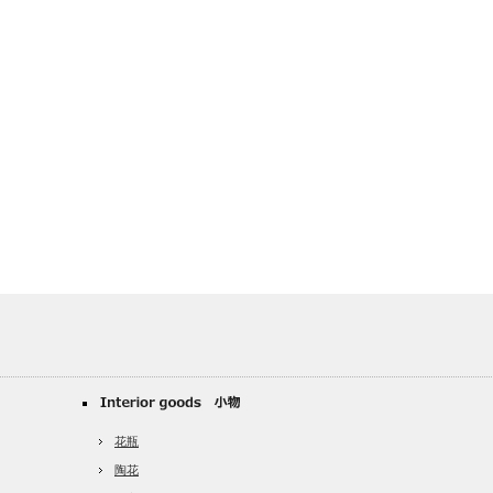
花瓶
陶花