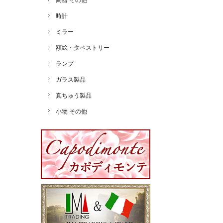
陶器 その他
時計
ミラー
額絵・タペストリー
ランプ
ガラス製品
真ちゅう製品
小物 その他