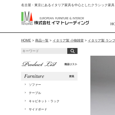
名古屋・東京にあるイタリア家具を中心としたクラシック家具
HOME
>
商品一覧
>
イタリア製 小物雑貨
>
イタリア製 ラン
ソファー
テーブル
キャビネット・ラック
サイドボード