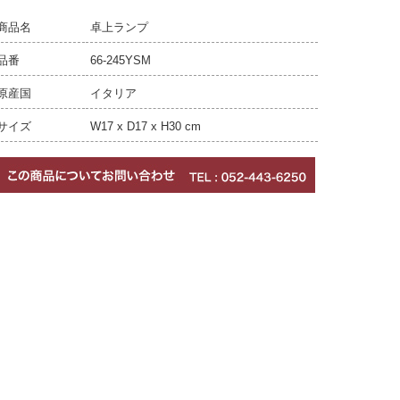
商品名
卓上ランプ
品番
66-245YSM
原産国
イタリア
サイズ
W17 x D17 x H30 cm