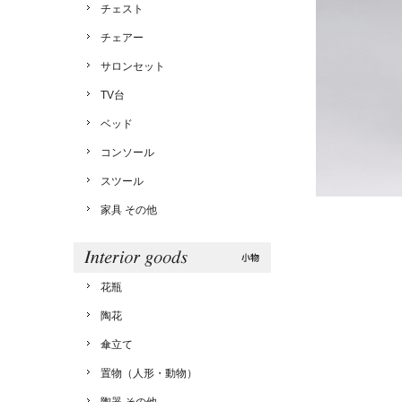
チェスト
チェアー
サロンセット
TV台
ベッド
コンソール
スツール
家具 その他
花瓶
陶花
傘立て
置物（人形・動物）