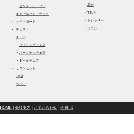
・
花台
・
センターテーブル
・
TEL台
キャビネット・ラック
・
ドレッサー
サイドボード
・
ワゴン
チェスト
チェア
・
ダイニングチェア
・
パーソナルチェア
・
ドールチェア
サロンセット
TV台
ベット
HOME
|
会社案内
|
お問い合わせ
|
会員 ID