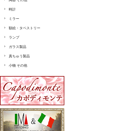
陶器 その他
時計
ミラー
額絵・タペストリー
ランプ
ガラス製品
真ちゅう製品
小物 その他