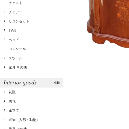
チェスト
チェアー
サロンセット
TV台
ベッド
コンソール
スツール
家具 その他
花瓶
陶花
傘立て
置物（人形・動物）