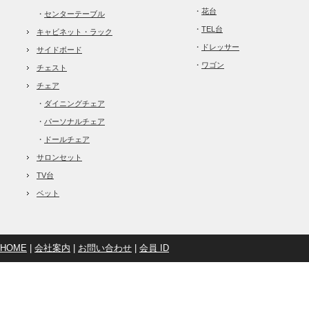
・
花台
・
センターテーブル
・
TEL台
キャビネット・ラック
・
ドレッサー
サイドボード
・
ワゴン
チェスト
チェア
・
ダイニングチェア
・
パーソナルチェア
・
ドールチェア
サロンセット
TV台
ベット
HOME
|
会社案内
|
お問い合わせ
|
会員 ID