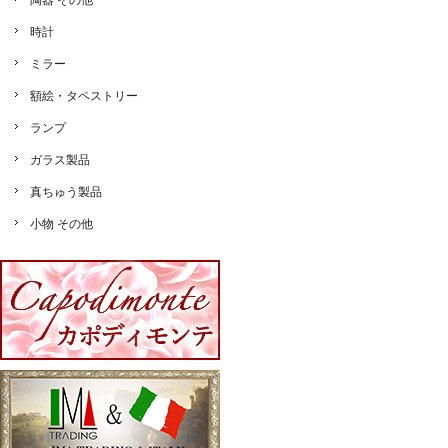
陶器 その他
時計
ミラー
額絵・タペストリー
ランプ
ガラス製品
真ちゅう製品
小物 その他