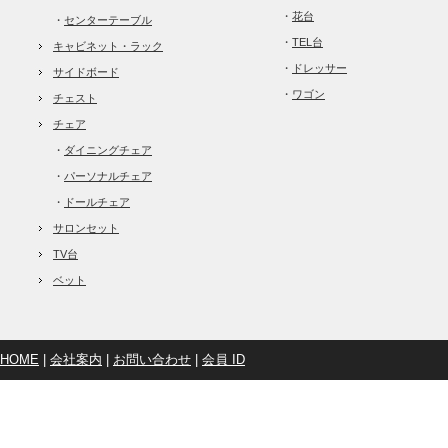
・
花台
・
センターテーブル
・
TEL台
キャビネット・ラック
・
ドレッサー
サイドボード
・
ワゴン
チェスト
チェア
・
ダイニングチェア
・
パーソナルチェア
・
ドールチェア
サロンセット
TV台
ベット
HOME
|
会社案内
|
お問い合わせ
|
会員 ID