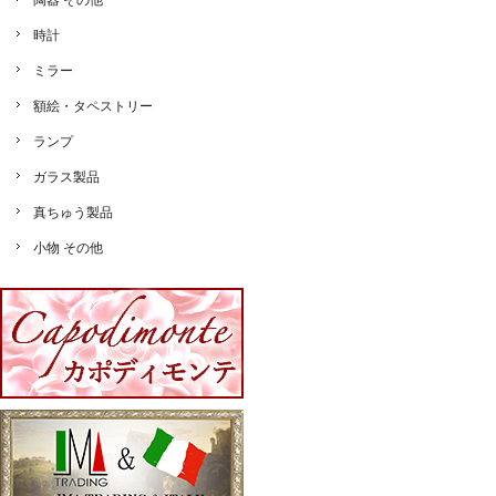
陶器 その他
時計
ミラー
額絵・タペストリー
ランプ
ガラス製品
真ちゅう製品
小物 その他