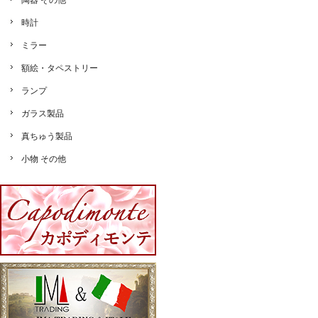
陶器 その他
時計
ミラー
額絵・タペストリー
ランプ
ガラス製品
真ちゅう製品
小物 その他