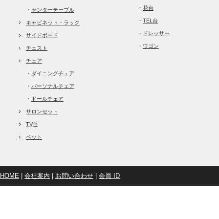
・
花台
・
センターテーブル
・
TEL台
キャビネット・ラック
・
ドレッサー
サイドボード
・
ワゴン
チェスト
チェア
・
ダイニングチェア
・
パーソナルチェア
・
ドールチェア
サロンセット
TV台
ベット
HOME
|
会社案内
|
お問い合わせ
|
会員 ID