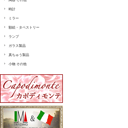
陶器 その他
時計
ミラー
額絵・タペストリー
ランプ
ガラス製品
真ちゅう製品
小物 その他