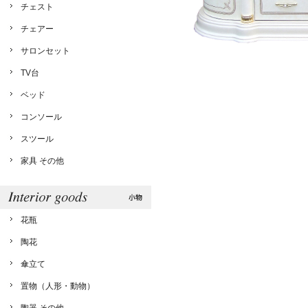
チェスト
チェアー
サロンセット
TV台
ベッド
コンソール
スツール
家具 その他
花瓶
陶花
傘立て
置物（人形・動物）