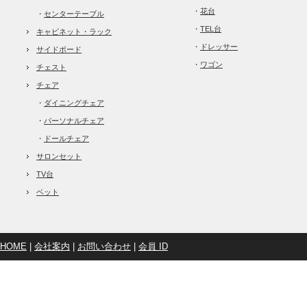
・
花台
・
センターテーブル
・
TEL台
キャビネット・ラック
・
ドレッサー
サイドボード
・
ワゴン
チェスト
チェア
・
ダイニングチェア
・
パーソナルチェア
・
ドールチェア
サロンセット
TV台
ベット
HOME
|
会社案内
|
お問い合わせ
|
会員 ID