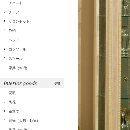
チェスト
チェアー
サロンセット
TV台
ベッド
コンソール
スツール
家具 その他
花瓶
陶花
傘立て
置物（人形・動物）