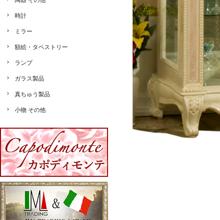
陶器 その他
時計
ミラー
額絵・タペストリー
ランプ
ガラス製品
真ちゅう製品
小物 その他