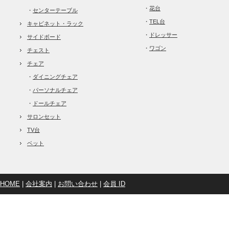
・
花台
・
センターテーブル
・
TEL台
キャビネット・ラック
・
ドレッサー
サイドボード
・
ワゴン
チェスト
チェア
・
ダイニングチェア
・
パーソナルチェア
・
ドールチェア
サロンセット
TV台
ベット
HOME
|
会社案内
|
お問い合わせ
|
会員 ID