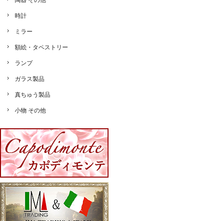
陶器 その他
時計
ミラー
額絵・タペストリー
ランプ
ガラス製品
真ちゅう製品
小物 その他