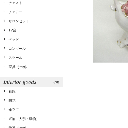
チェスト
チェアー
サロンセット
TV台
ベッド
コンソール
スツール
家具 その他
花瓶
陶花
傘立て
置物（人形・動物）