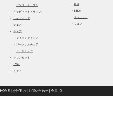
・
花台
・
センターテーブル
・
TEL台
キャビネット・ラック
・
ドレッサー
サイドボード
・
ワゴン
チェスト
チェア
・
ダイニングチェア
・
パーソナルチェア
・
ドールチェア
サロンセット
TV台
ベット
HOME
|
会社案内
|
お問い合わせ
|
会員 ID