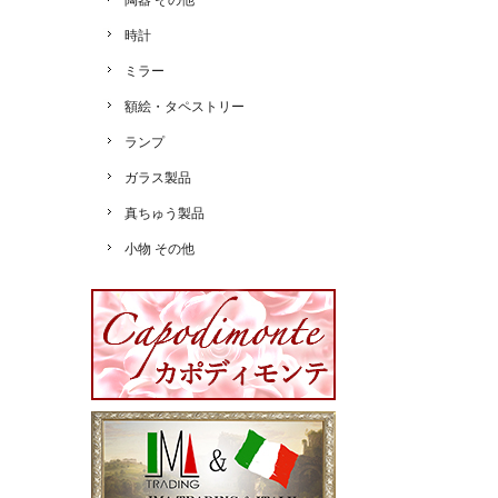
陶器 その他
時計
ミラー
額絵・タペストリー
ランプ
ガラス製品
真ちゅう製品
小物 その他