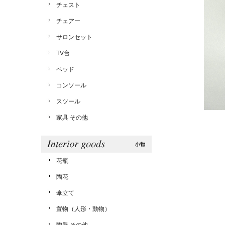
チェスト
チェアー
サロンセット
TV台
ベッド
コンソール
スツール
家具 その他
花瓶
陶花
傘立て
置物（人形・動物）