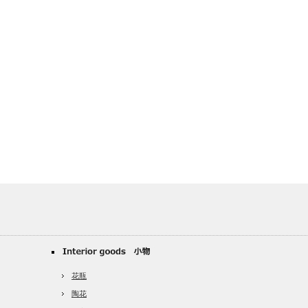
花瓶
陶花