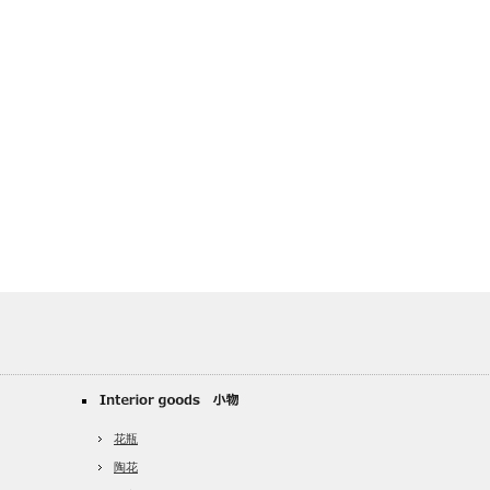
花瓶
陶花