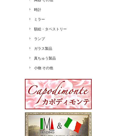
陶器 その他
時計
ミラー
額絵・タペストリー
ランプ
ガラス製品
真ちゅう製品
小物 その他