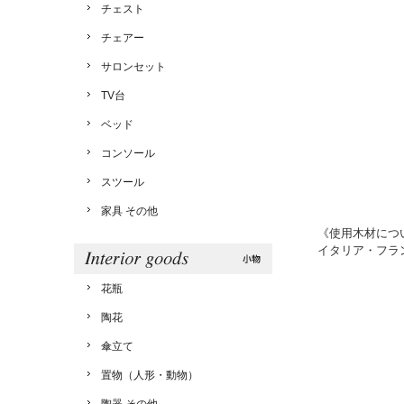
チェスト
チェアー
サロンセット
TV台
ベッド
コンソール
スツール
家具 その他
《使用木材につ
イタリア・フラ
花瓶
陶花
傘立て
置物（人形・動物）