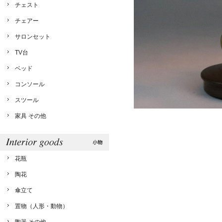
チェスト
チェアー
サロンセット
TV台
ベッド
コンソール
スツール
家具 その他
花瓶
陶花
傘立て
置物（人形・動物）