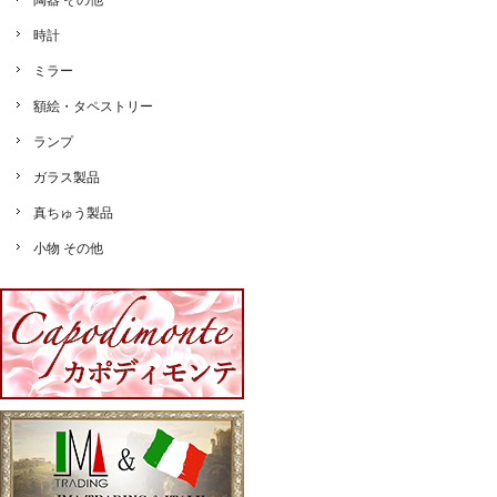
陶器 その他
時計
ミラー
額絵・タペストリー
ランプ
ガラス製品
真ちゅう製品
小物 その他