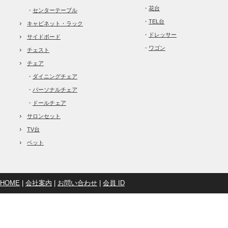
・
花台
・
センターテーブル
・
TEL台
キャビネット・ラック
・
ドレッサー
サイドボード
・
ワゴン
チェスト
チェア
・
ダイニングチェア
・
パーソナルチェア
・
ドールチェア
サロンセット
TV台
ベット
HOME
|
会社案内
|
お問い合わせ
|
会員 ID