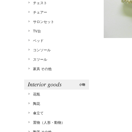
チェスト
チェアー
サロンセット
TV台
ベッド
コンソール
スツール
家具 その他
花瓶
陶花
傘立て
置物（人形・動物）