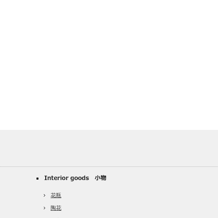
花瓶
陶花