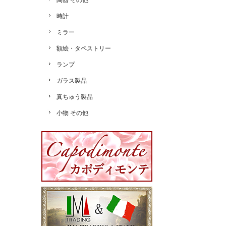
陶器 その他
時計
ミラー
額絵・タペストリー
ランプ
ガラス製品
真ちゅう製品
小物 その他