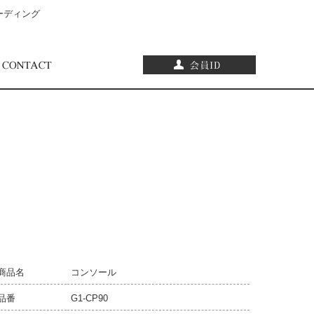
ーディング
商品名
コンソール
品番
G1-CP90